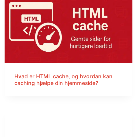
Hvad er HTML cache, og hvordan kan
caching hjælpe din hjemmeside?