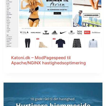
Katoni.dk – ModPagespeed til
Apache/NGINX hastighedsoptimering