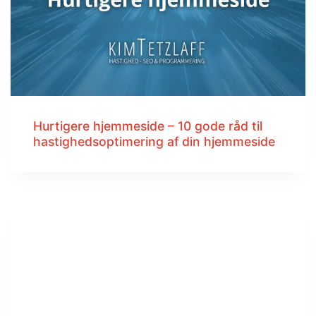
Hurtigere hjemmeside – 10 gode råd til
hastighedsoptimering af din hjemmeside