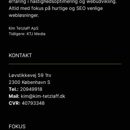
erfaring i hastighedsoptimering og webudvikling.
Altid med fokus på hurtige og SEO venlige
webløsninger.
Kim Tetzlaff ApS
Tidligere: KTJ Media
KONTAKT
Løvstikkevej 59 1tv
2300 København S
Tel.:
20949918
Mail:
kim@kim-tetzlaff.dk
CVR:
40793348
FOKUS