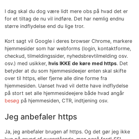
I dag skal du dog være lidt mere obs på hvad det er
for et tiltag de nu vil indføre. Det har nemlig endnu
større indflydelse end du lige tror.
Kort sagt vil Google i deres browser Chrome, markere
hjemmesider som har webforms (login, kontaktforme,
checkud, tilmeldingssider, nyhedsbrevtilmelding osv.
osv.) med usikker,
hvis IKKE de køre med https
. Det
betyder at du som hjemmesideejer enten skal skifte
over til https, eller fjerne alle dine forme fra
hjemmesiden. Uanset hvad vil dette have indflydelse
på stort set alle hjemmesideejere både hvad angår
besøg
på hjemmesiden, CTR, indtjening osv.
Jeg anbefaler https
Ja, jeg anbefaler brugen af https. Og det gør jeg ikke
kun på grund af ovenstående, men også fordi SSL