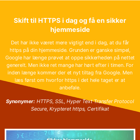
Hop
til
indhold
Skift til HTTPS i dag og få en sikker
hjemmeside
Det har ikke været mere vigtigt end i dag, at du får
https på din hjemmeside. Grunden er ganske simpel,
Google har længe prøvet at oppe sikkerheden på nettet
generelt. Men ikke ret mange har hørt efter i timen. For
inden længe kommer der et nyt tiltag fra Google. Men
læs først om hvorfor https i det hele taget er at
anbefale.
Synonymer:
HTTPS, SSL, Hyper Text Transfer Protocol
Secure, Krypteret https, Certifikat