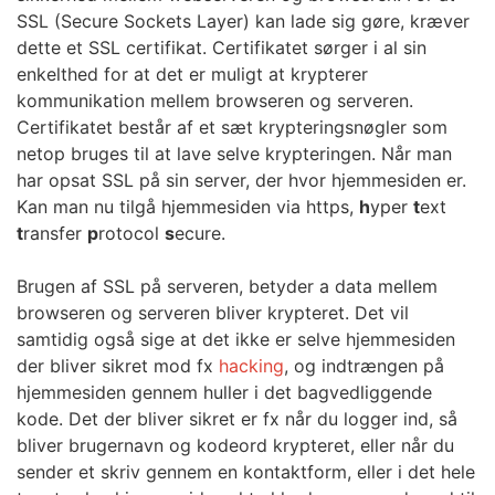
SSL (Secure Sockets Layer) kan lade sig gøre, kræver
dette et SSL certifikat. Certifikatet sørger i al sin
enkelthed for at det er muligt at krypterer
kommunikation mellem browseren og serveren.
Certifikatet består af et sæt krypteringsnøgler som
netop bruges til at lave selve krypteringen. Når man
har opsat SSL på sin server, der hvor hjemmesiden er.
Kan man nu tilgå hjemmesiden via https,
h
yper
t
ext
t
ransfer
p
rotocol
s
ecure.
Brugen af SSL på serveren, betyder a data mellem
browseren og serveren bliver krypteret. Det vil
samtidig også sige at det ikke er selve hjemmesiden
der bliver sikret mod fx
hacking
, og indtrængen på
hjemmesiden gennem huller i det bagvedliggende
kode. Det der bliver sikret er fx når du logger ind, så
bliver brugernavn og kodeord krypteret, eller når du
sender et skriv gennem en kontaktform, eller i det hele