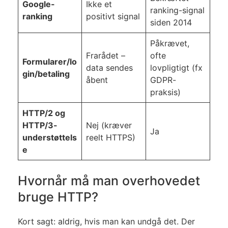
Google-
Ikke et
ranking-signal
ranking
positivt signal
siden 2014
Påkrævet,
Frarådet –
ofte
Formularer/lo
data sendes
lovpligtigt (fx
gin/betaling
åbent
GDPR-
praksis)
HTTP/2 og
HTTP/3-
Nej (kræver
Ja
understøttels
reelt HTTPS)
e
Hvornår må man overhovedet
bruge HTTP?
Kort sagt: aldrig, hvis man kan undgå det. Der