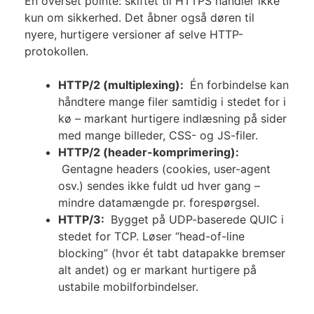
En overset pointe: skiftet til HTTPS handler ikke
kun om sikkerhed. Det åbner også døren til
nyere, hurtigere versioner af selve HTTP-
protokollen.
HTTP/2 (multiplexing):
Én forbindelse kan
håndtere mange filer samtidig i stedet for i
kø – markant hurtigere indlæsning på sider
med mange billeder, CSS- og JS-filer.
HTTP/2 (header-komprimering):
Gentagne headers (cookies, user-agent
osv.) sendes ikke fuldt ud hver gang –
mindre datamængde pr. forespørgsel.
HTTP/3:
Bygget på UDP-baserede QUIC i
stedet for TCP. Løser “head-of-line
blocking” (hvor ét tabt datapakke bremser
alt andet) og er markant hurtigere på
ustabile mobilforbindelser.