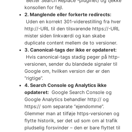
“Better Search Replace”-pluginet) og tjekke
konsollen for fejl.
2. Manglende eller forkerte redirects:
Uden en korrekt 301-viderestilling fra hver
http://-URL til den tilsvarende https://-URL
mister siden linkværdi og kan skabe
duplicate content mellem de to versioner.
3. Canonical-tags der ikke er opdateret:
Hvis canonical-tags stadig peger på http-
versionen, sender du blandede signaler til
Google om, hvilken version der er den
“rigtige”.
4. Search Console og Analytics ikke
opdateret:
Google Search Console og
Google Analytics behandler http:// og
https:// som separate “ejendomme”.
Glemmer man at tilføje https-versionen og
flytte historik, ser det ud som om al trafik
pludselig forsvinder – den er bare flyttet til