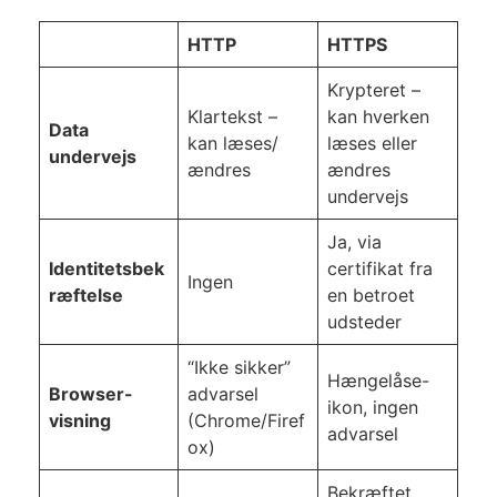
HTTP
HTTPS
Krypteret –
Klartekst –
kan hverken
Data
kan læses/
læses eller
undervejs
ændres
ændres
undervejs
Ja, via
Identitetsbek
certifikat fra
Ingen
ræftelse
en betroet
udsteder
“Ikke sikker”
Hængelåse-
Browser-
advarsel
ikon, ingen
visning
(Chrome/Firef
advarsel
ox)
Bekræftet