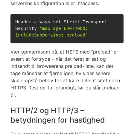
serverens konfiguration eller .htaccess:
Header always set Strict
-
Transport
-
Security 
"max-age=63072000; 
includeSubDomains; preload"
Vær opmærksom på, at HSTS med “preload” er
svært at fortryde – når det først er sat og
indsendt til browserens preload-liste, kan det
tage måneder at fjerne igen, hvis der senere
skulle opstå behov for at køre dele af sitet uden
HTTPS. Test derfor grundigt, før du slår preload
til.
HTTP/2 og HTTP/3 –
betydningen for hastighed