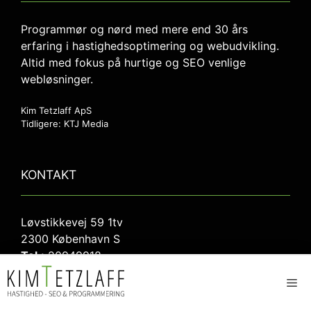
Programmør og nørd med mere end 30 års
erfaring i hastighedsoptimering og webudvikling.
Altid med fokus på hurtige og SEO venlige
webløsninger.
Kim Tetzlaff ApS
Tidligere: KTJ Media
KONTAKT
Løvstikkevej 59 1tv
2300 København S
Tel.:
20949918
Mail:
kim@kim-tetzlaff.dk
Me
CVR:
40793348