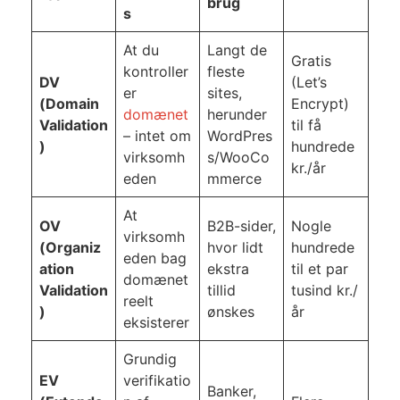
brug
s
At du
Langt de
Gratis
kontroller
fleste
DV
(Let’s
er
sites,
(Domain
Encrypt)
domænet
herunder
Validation
til få
– intet om
WordPres
)
hundrede
virksomh
s/WooCo
kr./år
eden
mmerce
At
OV
B2B-sider,
Nogle
virksomh
(Organiz
hvor lidt
hundrede
eden bag
ation
ekstra
til et par
domænet
Validation
tillid
tusind kr./
reelt
)
ønskes
år
eksisterer
Grundig
EV
verifikatio
Banker,