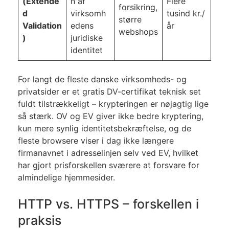
(Extende
n af
Flere
forsikring,
d
virksomh
tusind kr./
større
Validation
edens
år
webshops
)
juridiske
identitet
For langt de fleste danske virksomheds- og
privatsider er et gratis DV-certifikat teknisk set
fuldt tilstrækkeligt – krypteringen er nøjagtig lige
så stærk. OV og EV giver ikke bedre kryptering,
kun mere synlig identitetsbekræftelse, og de
fleste browsere viser i dag ikke længere
firmanavnet i adresselinjen selv ved EV, hvilket
har gjort prisforskellen sværere at forsvare for
almindelige hjemmesider.
HTTP vs. HTTPS – forskellen i
praksis